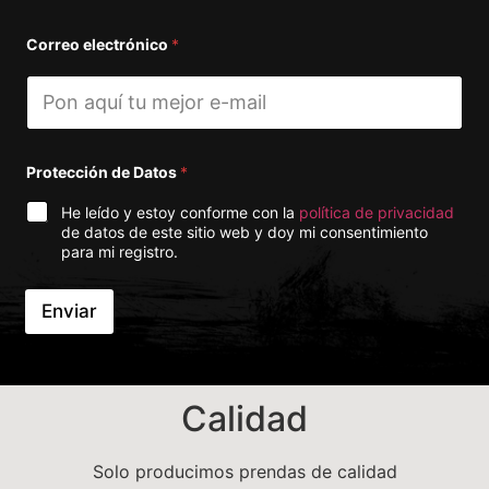
Correo electrónico
*
Protección de Datos
*
He leído y estoy conforme con la
política de privacidad
de datos de este sitio web y doy mi consentimiento
para mi registro.
Enviar
A
lt
e
r
Calidad
n
a
ti
v
Solo producimos prendas de calidad
e